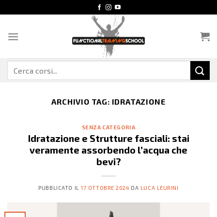
Salta
ai
contenuti
Cerca:
ARCHIVIO TAG:
IDRATAZIONE
SENZA CATEGORIA
Idratazione e Strutture fasciali: stai
veramente assorbendo l’acqua che
bevi?
PUBBLICATO IL
17 OTTOBRE 2024
DA
LUCA LEURINI