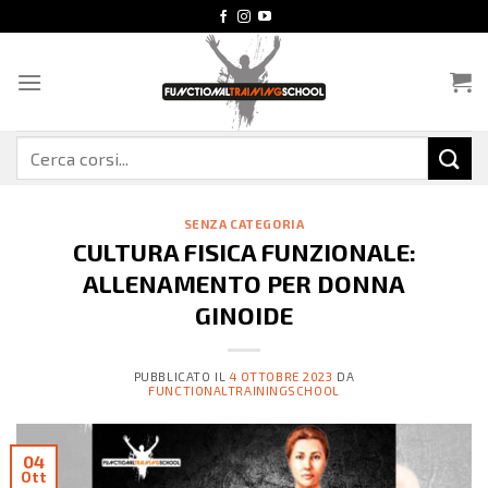
Salta
ai
contenuti
Cerca:
SENZA CATEGORIA
CULTURA FISICA FUNZIONALE:
ALLENAMENTO PER DONNA
GINOIDE
PUBBLICATO IL
4 OTTOBRE 2023
DA
FUNCTIONALTRAININGSCHOOL
04
Ott