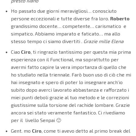
presto Ivano
Ho passato due giorni meravigliosi… conosciuto
persone eccezionali e tutte diverse fra loro.
Roberto
grandissimo docente… competente… carismatico e
simpatico. Abbiamo imparato e faticato… ma allo
stesso tempo ci siamo divertiti .
Grazie mille Elena
Ciao
Ciro
, ti ringrazio tantissimo per questa mia prima
esperienza con il Functional, ma soprattutto per
avermi fatto capire la vera importanza di quello che
ho studiato nella triennale. Farò buon uso di ciò che mi
hai insegnato e spero di poter lo insegnare anch’io
subito dopo averci lavorato abbastanza e rafforzato i
miei punti deboli grazie al tuo metodo e le correzioni
giustissime sulla torsione del rachide lombare. Grazie
ancora sei stato veramente fantastico. Ci rivediamo
per il livello Senpai 🙂
Gent. mo
Ciro
, come ti avevo detto al primo break del