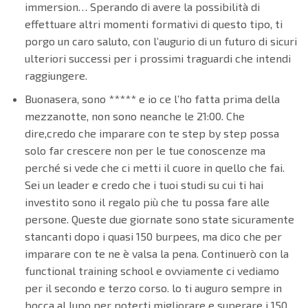
immersion… Sperando di avere la possibilità di
effettuare altri momenti formativi di questo tipo, ti
porgo un caro saluto, con l’augurio di un futuro di sicuri
ulteriori successi per i prossimi traguardi che intendi
raggiungere.
Buonasera, sono ***** e io ce l’ho fatta prima della
mezzanotte, non sono neanche le 21:00. Che
dire,credo che imparare con te step by step possa
solo far crescere non per le tue conoscenze ma
perché si vede che ci metti il cuore in quello che fai.
Sei un leader e credo che i tuoi studi su cui ti hai
investito sono il regalo più che tu possa fare alle
persone. Queste due giornate sono state sicuramente
stancanti dopo i quasi 150 burpees, ma dico che per
imparare con te ne è valsa la pena. Continuerò con la
functional training school e ovviamente ci vediamo
per il secondo e terzo corso. lo ti auguro sempre in
bocca al lupo per poterti migliorare e superare i 150