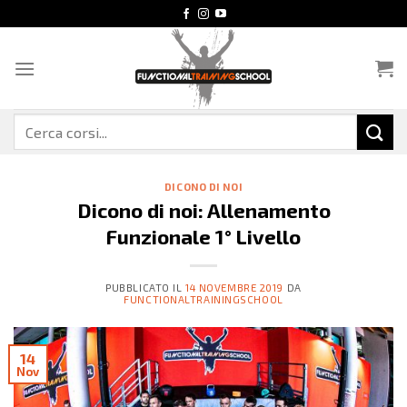
Salta
ai
contenuti
Cerca:
DICONO DI NOI
Dicono di noi: Allenamento
Funzionale 1° Livello
PUBBLICATO IL
14 NOVEMBRE 2019
DA
FUNCTIONALTRAININGSCHOOL
14
Nov