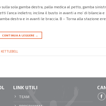
 sulla sola gamba destra, palla medica al petto, gamba sinist
ti l’anca indietro; inclina il busto in avanti a mo’ di bilancia e
ba destra e in avanti le braccia. B – Torna alla stazione ere
CONTINUA A LEGGERE
→
,
KETTLEBELL
OL
LINK UTILI
CAN
TEAM