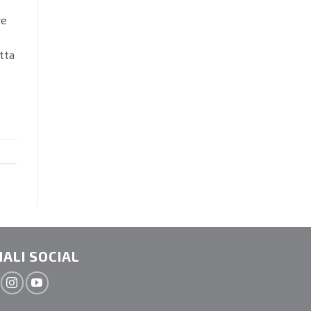
re
tta
ALI SOCIAL