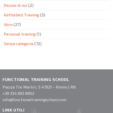
Dicono di noi
(2)
Kettlebell Training
(3)
libro
(27)
Personal training
(1)
Senza categoria
(72)
FUNCTIONAL TRAINING SCHOOL
Piazza Tre Martiri, 5 47921 - Rimini | RN
+39 334 893 8902
info@functionaltrainingschool.com
LINK UTILI